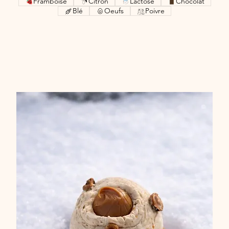
Framboise
Citron
Lactose
Chocolat
Blé
Oeufs
Poivre